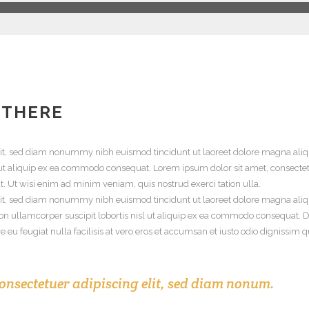
 THERE
elit, sed diam nonummy nibh euismod tincidunt ut laoreet dolore magna aliq
isl ut aliquip ex ea commodo consequat. Lorem ipsum dolor sit amet, consec
. Ut wisi enim ad minim veniam, quis nostrud exerci tation ulla.
lit, sed diam nonummy nibh euismod tincidunt ut laoreet dolore magna aliq
on ullamcorper suscipit lobortis nisl ut aliquip ex ea commodo consequat. Du
e eu feugiat nulla facilisis at vero eros et accumsan et iusto odio dignissim 
onsectetuer adipiscing elit, sed diam nonum.