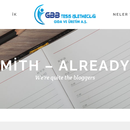
İK
NELER 
SMITH – ALREADY
We're quite the bloggers