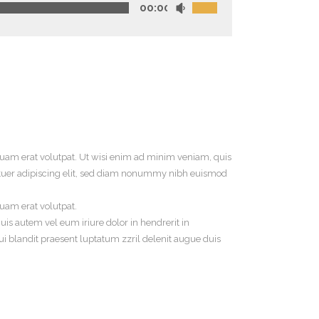
00:00
uam erat volutpat. Ut wisi enim ad minim veniam, quis
tetuer adipiscing elit, sed diam nonummy nibh euismod
uam erat volutpat.
is autem vel eum iriure dolor in hendrerit in
qui blandit praesent luptatum zzril delenit augue duis