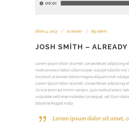
oynatıcı
00:00
Ekim 4, 2013
In
Music
By
adem
JOSH SMITH – ALREADY
Lorem ipsum dolor sit amet, consectetuer adipiscing 
nostrud exerci tation ullamcorper suscipit lobortis n
tincidunt ut laoreet dolore magna aliquam erat volutpat
Lorem ipsum dolor sit amet, consectetuer adipiscing e
Ut wisi enim ad minim veniam, quis nostrud exerci tati
vulputate velit esse molestie consequat, vel illum dolor
dolore te feugait nulla
Lorem ipsum dolor sit amet, c