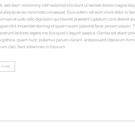
elit, sed diam nonummy nibh euismod tincidunt ut laoreet dolore magna aliq
l ut aliquip ex ea commodo consequat. Duis autem vel eum iriure dolor in hend
ccumsan et iusto odio dignissim qui blandit praesent luptatum zzril delenit aug
gue nihil imperdiet doming id quod mazim placerat facer possim assum. Typi
traverunt lectores legere me lius quod ii legunt saepius. Claritas est etiam
a gothica, quam nunc putamus parum claram, anteposuerit litterarum forma
m clari, fiant sollemnes in futurum.
LTURE