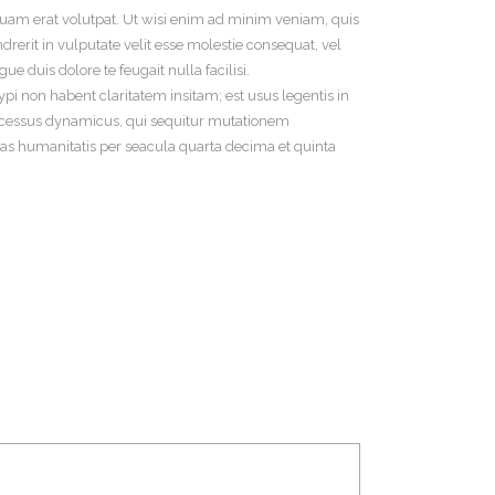
uam erat volutpat. Ut wisi enim ad minim veniam, quis
rerit in vulputate velit esse molestie consequat, vel
ue duis dolore te feugait nulla facilisi.
 non habent claritatem insitam; est usus legentis in
 processus dynamicus, qui sequitur mutationem
s humanitatis per seacula quarta decima et quinta