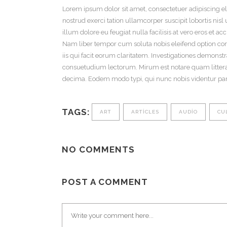
Lorem ipsum dolor sit amet, consectetuer adipiscing 
nostrud exerci tation ullamcorper suscipit lobortis nis
illum dolore eu feugiat nulla facilisis at vero eros et a
Nam liber tempor cum soluta nobis eleifend option con
iis qui facit eorum claritatem. Investigationes demons
consuetudium lectorum. Mirum est notare quam litter
decima. Eodem modo typi, qui nunc nobis videntur paru
TAGS:
ART
ARTICLES
AUDIO
CU
NO COMMENTS
POST A COMMENT