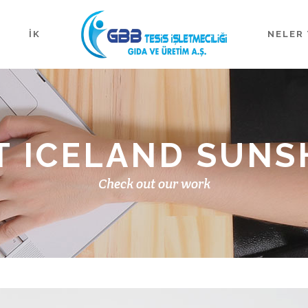
İK
NELER 
T ICELAND SUNS
Check out our work